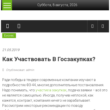
Перейти
Суббота, 8 августа, 2026
к
содержимому
Лучшие
финансы
Бизнес
Актуальные
финансовые
сводки
21.05.2019
Как Участвовать В Госзакупках?
Опубликовал: admin
Ради победы в тендере современные компании изучают в
подробностях ФЗ-44, многие дополнительные постановления.
Надо понимать, что
участие в закупках
, подача заявки – всё это
не является самоцелью. Иногда, получив неплохой, как
кажется, контракт, компания ничего не зарабатывает.
Рассмотрим некоторые рекомендации по поводу