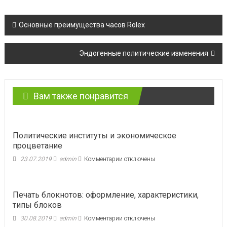
Навигация
Основные преимущества часов Rolex
по
Эндогенные политические изменения
записям
Вам также понравится
Политические институты и экономическое
процветание
к
23.07.2019
admin
Комментарии
отключены
записи
Политические
институты
Печать блокнотов: оформление, характеристики,
и
типы блоков
экономическое
процветание
к
30.08.2019
admin
Комментарии
отключены