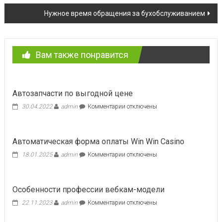
по
Нужное время обращения за бухобслуживанием
записям
Вам также понравится
Автозапчасти по выгодной цене
к
30.04.2022
admin
Комментарии
отключены
записи
Автозапчасти
по
Автоматическая форма оплаты Win Win Casino
выгодной
цене
к
18.01.2025
admin
Комментарии
отключены
записи
Автоматическая
форма
Особенности профессии вебкам-модели
оплаты
Win
к
22.11.2023
admin
Комментарии
отключены
Win
записи
Casino
Особенности