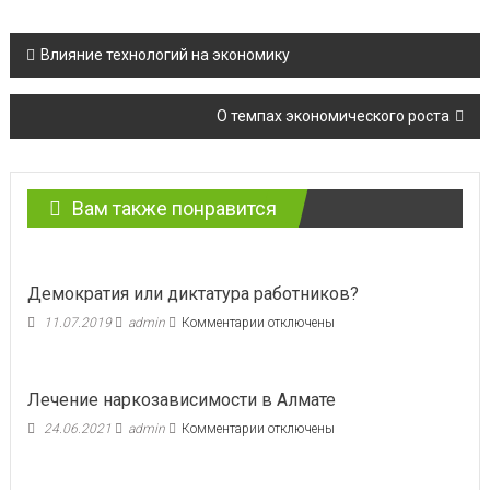
Навигация
Влияние технологий на экономику
по
О темпах экономического роста
записям
Вам также понравится
Демократия или диктатура работников?
к
11.07.2019
admin
Комментарии
отключены
записи
Демократия
или
Лечение наркозависимости в Алмате
диктатура
работников?
к
24.06.2021
admin
Комментарии
отключены
записи
Лечение
наркозависимости