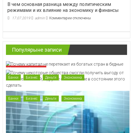
В чем основная разница между политическим
в
режимами и их влияние на экономику и финансы
Алмате
к
17.07.2019
admin
Комментарии
отключены
записи
В
чем
основная
разница
Популярыне записи
между
политическим
режимами
и
Интересные финансы
их
влияние
Банки
Бизнес
Деньги
Экономика
на
экономику
и
финансы
Банки
Бизнес
Деньги
Экономика