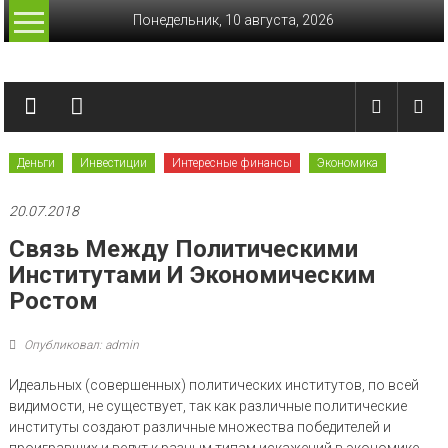
Перейти
Понедельник, 10 августа, 2026
к
содержимому
Лучшие
финансы
Актуальные
Деньги
Инвестиции
Интересные финансы
Экономика
финансовые
сводки
20.07.2018
Связь Между Политическими
Институтами И Экономическим
Ростом
Опубликовал: admin
Идеальных (совершенных) политических институтов, по всей
видимости, не существует, так как различные политические
институты создают различные множества победителей и