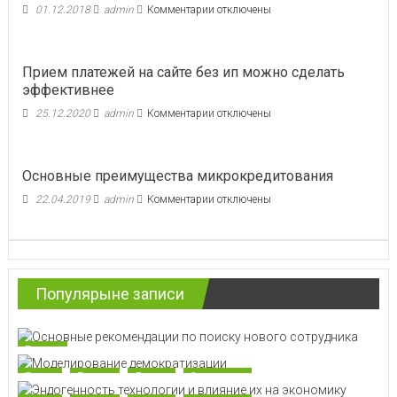
к
01.12.2018
admin
Комментарии
отключены
записи
Почему
мировая
Прием платежей на сайте без ип можно сделать
экономика
эффективнее
не
демонстрировала
к
25.12.2020
admin
Комментарии
отключены
устойчивого
записи
роста
Прием
до
платежей
1800
Основные преимущества микрокредитования
на
года
сайте
к
22.04.2019
admin
Комментарии
отключены
без
записи
ип
Основные
можно
преимущества
сделать
микрокредитования
эффективнее
Популярыне записи
Бизнес
Банки
Бизнес
Деньги
Экономика