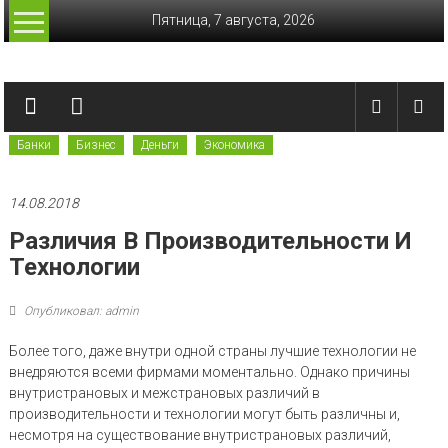
Перейти
Пятница, 7 августа, 2026
к
содержимому
Лучшие
финансы
Банки
Бизнес
Деньги
Экономика
Актуальные
финансовые
сводки
14.08.2018
Различия В Производительности И
Технологии
Опубликовал: admin
Более того, даже внутри одной страны лучшие технологии не
внедряются всеми фирмами моментально. Однако причины
внутристрановых и межстрановых различий в
производительности и технологии могут быть различны и,
несмотря на существование внутристрановых различий,