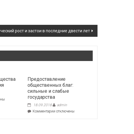
еский рост и застои в последние двести лет
щества
Предоставление
ия
общественных благ:
сильные и слабые
государства
ены
18.09.2018
admin
ые
к
Комментарии
отключены
ества
записи
едитования
Предоставление
общественных
благ: