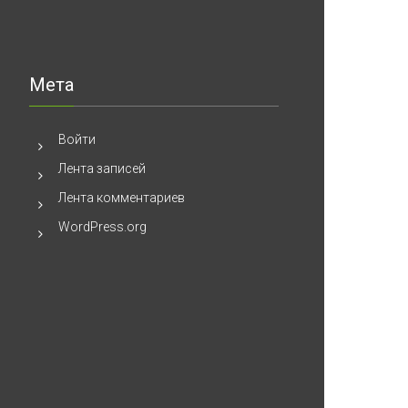
сильные
и
слабые
государства
Мета
Войти
Лента записей
Лента комментариев
WordPress.org