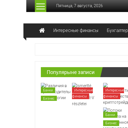
Перейти
Пятница, 7 августа, 2026
к
содержимому
Лучшие
Интересные финансы
Бухгалте
финансы
Актуальные
финансовые
сводки
Популярыне записи
Банки
Интересные
Интересные
финансы
финансы
Бизнес
Деньги
Банки
Экономика
Бизнес