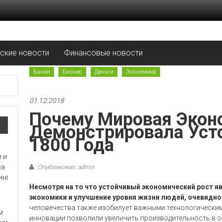
рские новости
Финансовые новости
Банки
Бизнес
Деньги
Экономика
01.12.2018
Почему Мировая Экон
Демонстрировала Усто
1800 Года
Опубликовал: admin
Несмотря на то что устойчивый экономический рост я
экономики и улучшение уровня жизни людей, очевидно
человечества также изобилует важными технологически
инновации позволили увеличить производительность в о