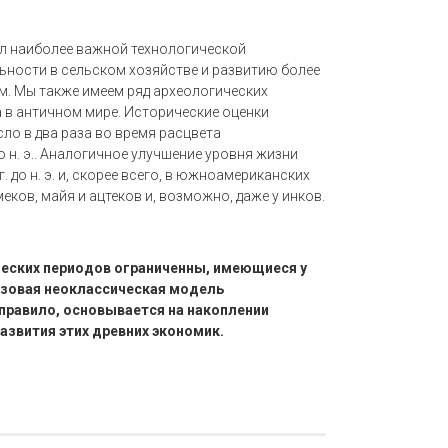
был наиболее важной технологической
льности в сельском хозяйстве и развитию более
. Мы также имеем ряд археологических
 в античном мире. Исторические оценки
сло в два раза во время расцвета
 до н. э.. Аналогичное улучшение уровня жизни
 до н. э. и, скорее всего, в южноамериканских
ков, майя и ацтеков и, возможно, даже у инков.
ческих периодов ограниченны, имеющиеся у
базовая неоклассическая модель
 правило, основывается на накоплении
азвития этих древних экономик.