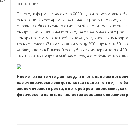
революции.
Переход к фермерству около 9000 г. до н. э., возможно, 
революцией всех времен: он привел к росту производите
сложных общественных отношений и политических систем
свидетельств различных эпизодов экономического роста
говорят о том, что потребление на душу населения возро
древнегреческой цивилизации между 800 г. до н. э. и 50 г.
наблюдалось в Римской республике и империи после 400 г.
цивилизациях в доколумбову эпоху, в особенности у ольме
Несмотря на то что данные для столь далеких истори
нас эмпирические свидетельства говорят о том, что 
экономического роста, в которой рост экономики, как
физического капитала, является хорошим описанием р