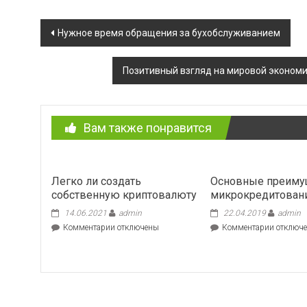
Навигация
Нужное время обращения за бухобслуживанием
по
Позитивный взгляд на мировой экономич
записям
Вам также понравится
Легко ли создать
Основные преиму
собственную криптовалюту
микрокредитован
14.06.2021
admin
22.04.2019
admin
к
к
Комментарии
отключены
Комментарии
отключ
записи
записи
Легко
Основн
ли
преимущ
создать
микрокр
собственную
криптовалюту