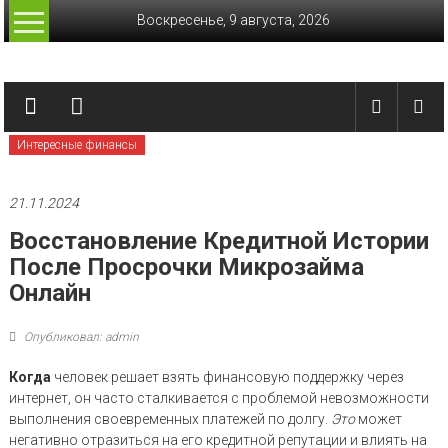
Перейти
Воскресенье, 9 августа, 2026
к
содержимому
Лучшие
финансы
Интересные финансы
Актуальные
финансовые
сводки
21.11.2024
Восстановление Кредитной Истории
После Просрочки Микрозайма
Онлайн
Опубликовал: admin
Когда
человек решает взять финансовую поддержку через
интернет, он часто сталкивается с проблемой невозможности
выполнения своевременных платежей по долгу.
Это
может
негативно отразиться на его кредитной репутации и влиять на