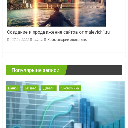
Создание и продвижение сайтов от malevich1.ru
к
27.04.2022
admin
Комментарии
отключены
записи
Создание
и
продвижение
сайтов
Популярыне записи
от
malevich1.ru
Банки
Бизнес
Деньги
Экономика