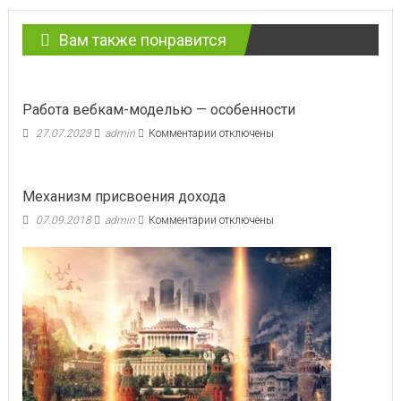
Вам также понравится
Работа вебкам-моделью — особенности
к
27.07.2023
admin
Комментарии
отключены
записи
Работа
вебкам-
Механизм присвоения дохода
моделью
—
к
07.09.2018
admin
Комментарии
отключены
особенности
записи
Механизм
присвоения
дохода