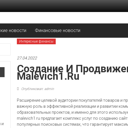
ские новости
Финансовые новости
Интересные финансы
27.04.2022
Создание И Продвиже
Malevich1.ru
Опубликовал: admin
Расширение целевой аудитории покупателей товаров и пр
важную роль в эффективной реализации и развитии ком
образовательных проектов, и именно для этого использу
malevich1.ru предлагает комплекс услуг по созданию са
популярных поисковых системах, что гарантирует макси