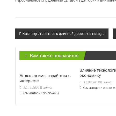
персональное определение целевой аудитории и внимание
Навигация
Как подготовиться к длинной дороге на поезде
по
записям
Вам также понравится
Влияние технологи
экономику
Белые схемы заработка в
интернете
15.07.2018
admin
к
30.11.2021
admin
Комментарии
отключе
записи
к
Комментарии
отключены
Влияние
записи
технолог
Белые
на
схемы
экономик
заработка