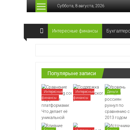
Перейти
Суббота, 8 августа, 2026
к
содержимому
Лучшие
Интересные финансы
Бухгалтер
финансы
Актуальные
финансовые
сводки
Популярыне записи
Интересные
Интересные
Деньги
финансы
финансы