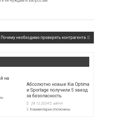
 к ее нуждам и запросам.
Почему необходимо проверять контрагента
й на
Абсолютно новые Kia Optima
и Sportage получили 5 звезд
за безопасность
ны
28.12.2024
admin
к
Комментарии
отключены
ий
записи
Абсолютно
у
новые