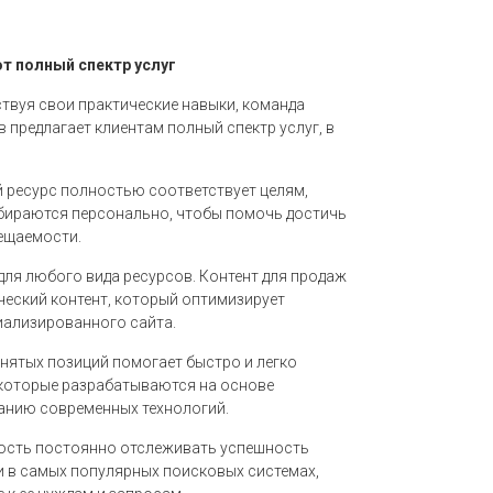
 полный спектр услуг
твуя свои практические навыки, команда
предлагает клиентам полный спектр услуг, в
й ресурс полностью соответствует целям,
бираются персонально, чтобы помочь достичь
сещаемости.
для любого вида ресурсов. Контент для продаж
ческий контент, который оптимизирует
иализированного сайта.
нятых позиций помогает быстро и легко
которые разрабатываются на основе
анию современных технологий.
ость постоянно отслеживать успешность
и в самых популярных поисковых системах,